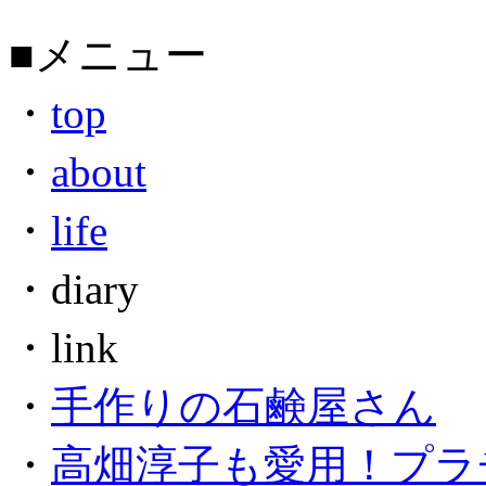
■メニュー
・
top
・
about
・
life
・diary
・link
・
手作りの石鹸屋さん
・
高畑淳子も愛用！プラ